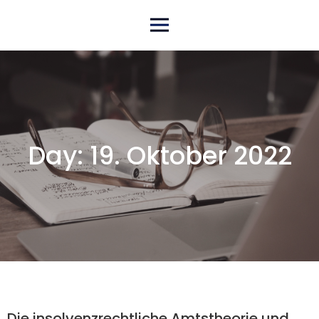
Skip
Primary Menu
to
content
Day:
19. Oktober 2022
Die insolvenzrechtliche Amtstheorie und