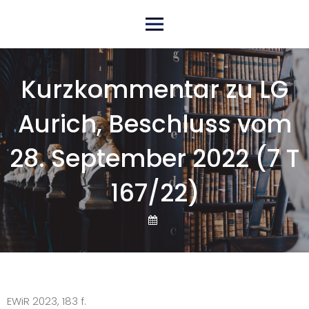
Skip
Primary Menu
to
content
Kurzkommentar zu LG
Aurich, Beschluss vom
28. September 2022 (7 T
167/22)
EWiR 2023, 183 f.