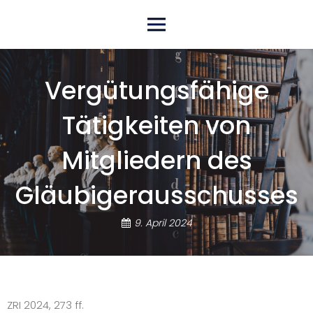
Skip
Primary Menu
to
content
Vergütungsfähige
Tätigkeiten von
Mitgliedern des
Gläubigerausschusses
9. April 2024
ZRI 2024, 273 ff.