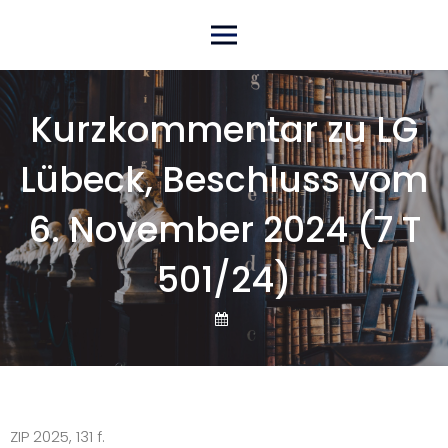
Skip
Primary Menu
to
content
Kurzkommentar zu LG
Lübeck, Beschluss vom
6. November 2024 (7 T
501/24)
ZIP 2025, 131 f.