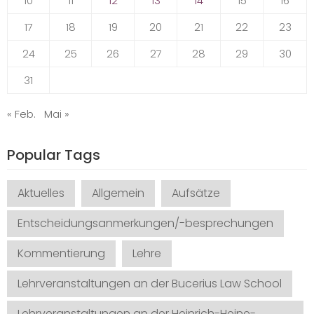
10
11
12
13
14
15
16
17
18
19
20
21
22
23
24
25
26
27
28
29
30
31
« Feb.
Mai »
Popular Tags
Aktuelles
Allgemein
Aufsätze
Entscheidungsanmerkungen/-besprechungen
Kommentierung
Lehre
Lehrveranstaltungen an der Bucerius Law School
Lehrveranstaltungen an der Heinrich-Heine-