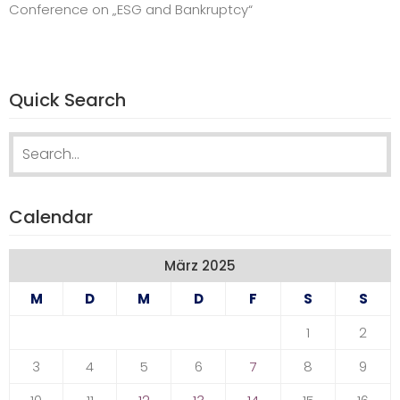
Conference on „ESG and Bankruptcy“
Quick Search
Search
for:
Calendar
März 2025
M
D
M
D
F
S
S
1
2
3
4
5
6
7
8
9