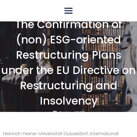
Skip
Primary Menu
to
The Confirmation of
content
(non) ESG-oriented
Restructuring Plans
under the EU Directive on
Restructuring and
Insolvency
7. März 2025
Heinrich-Heine-Universität Düsseldorf, International