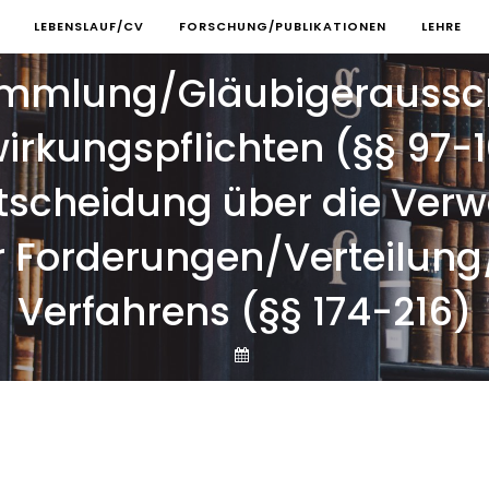
LEBENSLAUF/CV
FORSCHUNG/PUBLIKATIONEN
LEHRE
mmlung/Gläubigeraussch
wirkungspflichten (§§ 97-1
scheidung über die Verwe
r Forderungen/Verteilung
Verfahrens (§§ 174-216)