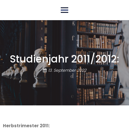
Skip
Primary Menu
to
content
Studienjahr 2011/2012:
13. September 2022
Herbstrimester 2011: